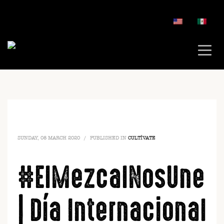
SUNDAY, 08 MARCH 2020
/
PUBLISHED IN
CULTÍVATE
#ElMezcalNosUne
| Día Internacional