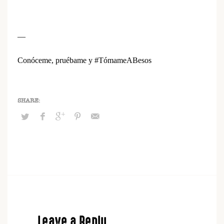
—
Conóceme, pruébame y #TómameABesos
Leave a Reply